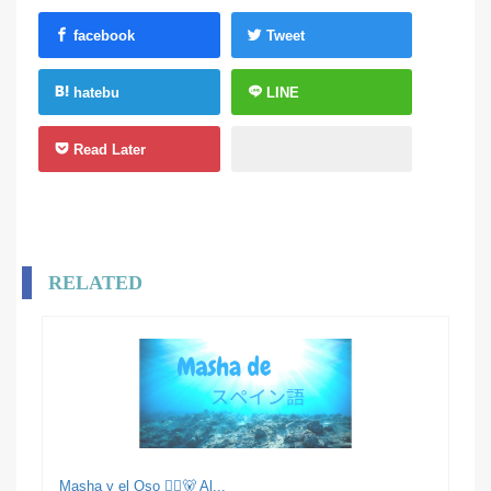
facebook
Tweet
hatebu
LINE
Read Later
RELATED
Masha y el Oso 👱‍♀️🐻 Al...