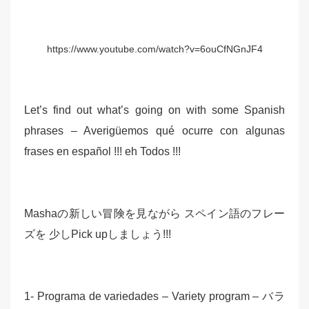
https://www.youtube.com/watch?v=6ouCfNGnJF4
Let’s find out what’s going on with some Spanish
phrases – Averigüemos qué ocurre con algunas
frases en español !!! eh Todos !!!
Mashaの新しい冒険を見ながら スペイン語のフレー
ズを 少しPick upしましょう!!!
1- Programa de variedades – Variety program – バラ