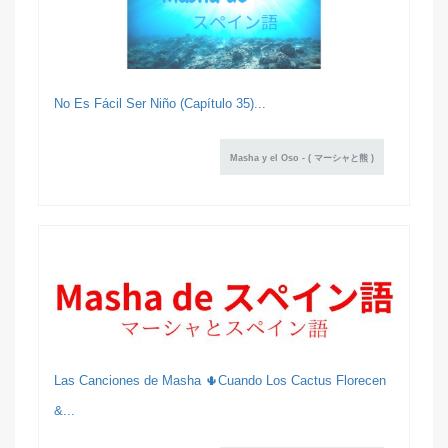
No Es Fácil Ser Niño (Capítulo 35)...
Masha y el Oso - ( マーシャと熊 )
Las Canciones de Masha 🌵Cuando Los Cactus Florecen
&...