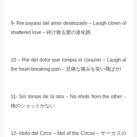
9- Rie payaso del amor destrozado – Laugh clown of
shattered love – 砕け散る愛の道化師
10 – Rie del dolor que rompia el corazon – Laugh at
the heart-breaking pain – 悲痛な痛みを笑い飛ばせ!
11- Sin tomas de la otra – No shots from the other -.
他のショットがない
12- Idolo del Circo – Idol of the Circus – サーカスの