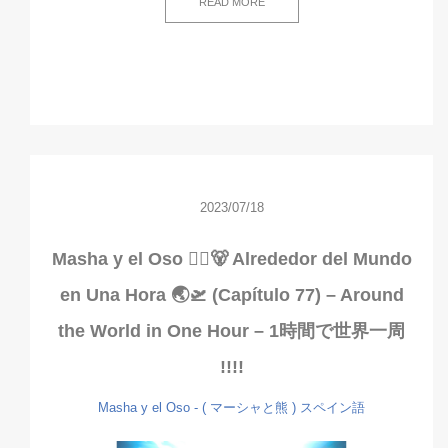
READ MORE
2023/07/18
Masha y el Oso 👱‍♀️🐻 Alrededor del Mundo
en Una Hora 🌏🛫 (Capítulo 77) – Around
the World in One Hour – 1時間で世界一周
!!!!
Masha y el Oso - ( マーシャと熊 )
スペイン語