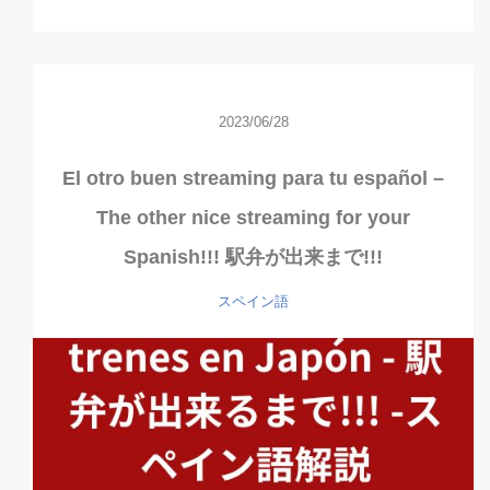
2023/06/28
El otro buen streaming para tu español –
The other nice streaming for your
Spanish!!! 駅弁が出来まで!!!
スペイン語