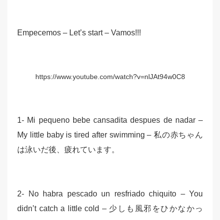
Empecemos – Let’s start – Vamos!!!
https://www.youtube.com/watch?v=nlJAt94w0C8
1- Mi pequeno bebe cansadita despues de nadar –
My little baby is tired after swimming – 私の赤ちゃん
は泳いだ後、疲れています。
2- No habra pescado un resfriado chiquito – You
didn’t catch a little cold – 少しも風邪をひかなかっ