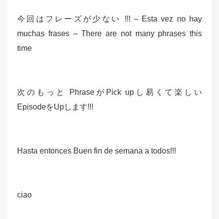
今回はフレーズが少ない !!! – Esta vez no hay
muchas frases – There are not many phrases this
time
次のもっと PhraseがPick upし易くて楽しい
EpisodeをUpします!!!
Hasta entonces Buen fin de semana a todos!!!
ciao